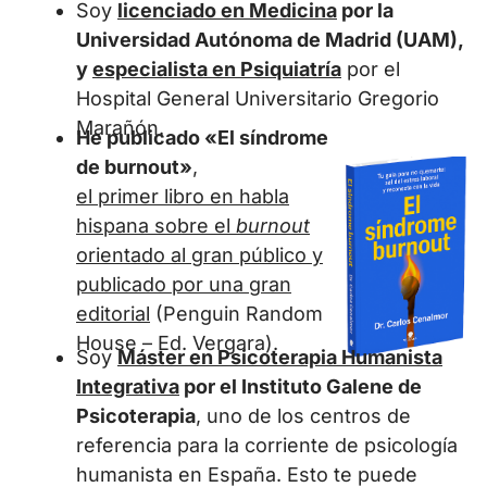
Soy
licenciado en Medicina
por la
Universidad Autónoma de Madrid (UAM),
y
especialista en Psiquiatría
por el
Hospital General Universitario Gregorio
Marañón.
He publicado
«El síndrome
de burnout»
,
el primer libro en habla
hispana sobre el
burnout
orientado al gran público y
publicado por una gran
editorial
(Penguin Random
House – Ed. Vergara).
Soy
Máster en Psicoterapia Humanista
Integrativa
por el Instituto Galene de
Psicoterapia
, uno de los centros de
referencia para la corriente de psicología
humanista en España.
Esto te puede